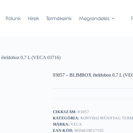
Rólunk
Hírek
Termékeink
Megrendelés
teldoboz 0,7 L (VECA 03716)
93057 – BLIMBOX ételdoboz 0,7 L (VE
CIKKSZÁM:
93057
KATEGÓRIA:
KONYHAI MŰANYAG TER
MÁRKA:
VECA
EAN-KÓD:
8006839037165