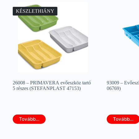
KÉSZLETHIÁNY
26008 – PRIMAVERA evőeszköz tartó
93009 – Evőesz
5 részes (STEFANPLAST 47153)
06769)
Tovább...
Tovább...