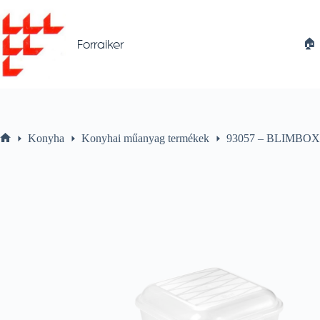
Skip
to
content
🏠︎
Forraiker
Konyha
Konyhai műanyag termékek
93057 – BLIMBOX é
Home