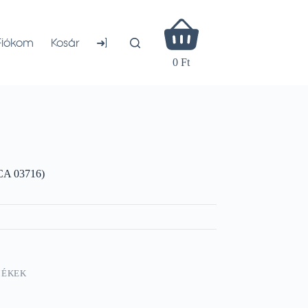
Shopping
cart
➜]
Fiókom
Kosár
0 Ft
CA 03716)
MÉKEK