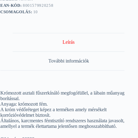
EAN-KÓD:
8001579920258
CSOMAGOLÁS:
10
Leírás
További információk
Krómozott asztali fűszerkínáló megfogófüllel, a lábain műanyag
borítással.
Anyaga: krómozott fém.
A króm védőréteget képez a terméken amely mérsékelt
korrózióvédelmet biztosít.
Általános, karcmentes fémtisztító rendszeres használata javasolt,
amellyel a termék élettartama jelentősen meghosszabbítható.