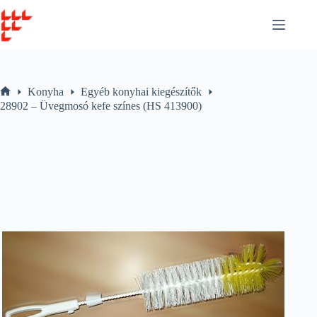
Skip
to
content
Konyha
Egyéb konyhai kiegészítők
Home
28902 – Üvegmosó kefe színes (HS 413900)