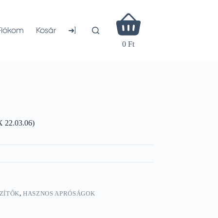
Shopping
cart
➜]
Fiókom
Kosár
0 Ft
 22.03.06)
ZÍTŐK
,
HASZNOS APRÓSÁGOK