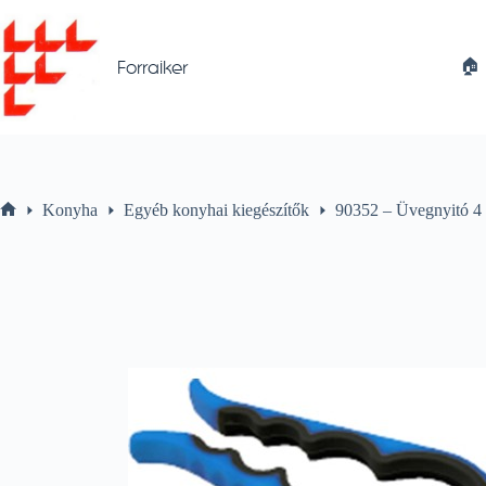
Skip
to
content
🏠︎
Forraiker
Konyha
Egyéb konyhai kiegészítők
90352 – Üvegnyitó 4
Home