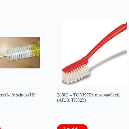
só kefe színes (HS
28802 – TONKITA mosogatókefe
(ARIX TK323)
Tovább...