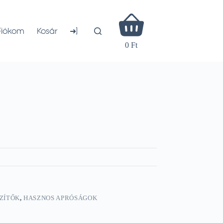
Shopping
cart
➜]
Fiókom
Kosár
0 Ft
ZÍTŐK
,
HASZNOS APRÓSÁGOK