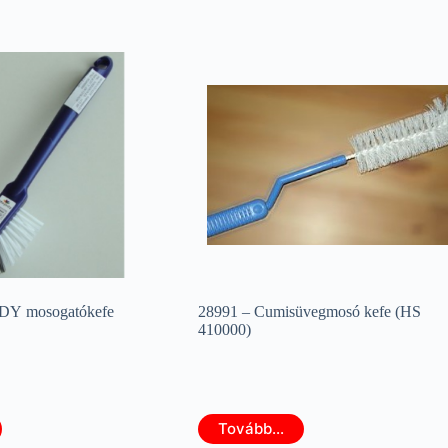
DY mosogatókefe
28991 – Cumisüvegmosó kefe (HS
410000)
Tovább...