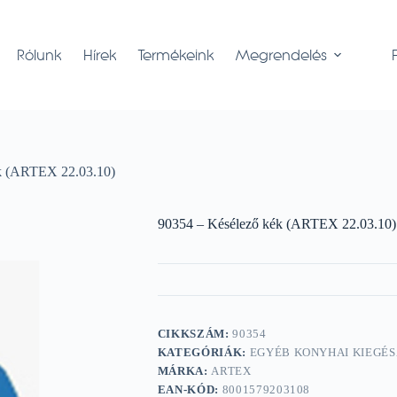
Rólunk
Hírek
Termékeink
Megrendelés
k (ARTEX 22.03.10)
90354 – Késélező kék (ARTEX 22.03.10)
CIKKSZÁM:
90354
KATEGÓRIÁK:
EGYÉB KONYHAI KIEGÉS
MÁRKA:
ARTEX
EAN-KÓD:
8001579203108