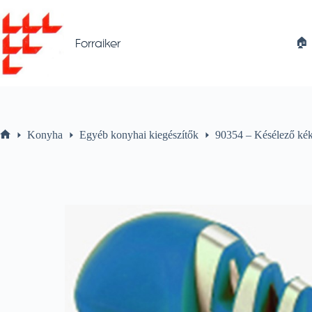
Skip
to
content
🏠︎
Forraiker
Konyha
Egyéb konyhai kiegészítők
90354 – Késélező ké
Home