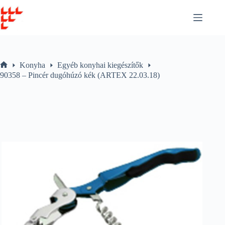
Skip
to
content
Konyha
Egyéb konyhai kiegészítők
Home
90358 – Pincér dugóhúzó kék (ARTEX 22.03.18)