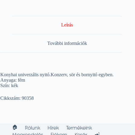
Leírás
További információk
Konyhai univerzális nyitó.Konzerv, sör és bornyitó egyben.
Anyaga: fém
Szín: kék
Cikkszám: 90358
🏠︎
Rólunk
Hírek
Termékeink
➜]
Megrendelés
Fiókom
Kosár