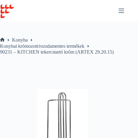
Skip
to
content
Konyha
Home
Konyhai krómozott/rozsdamentes termékek
90231 – KITCHEN tekercstartó króm (ARTEX 29.20.15)