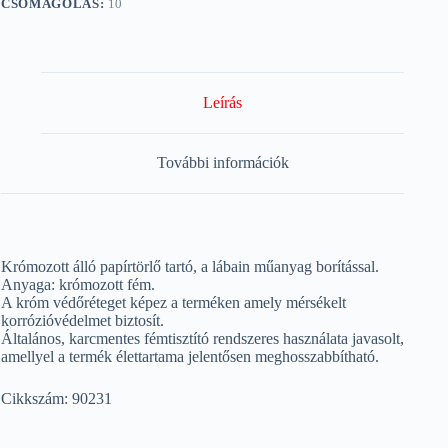
CSOMAGOLÁS:
10
Leírás
További információk
Krómozott álló papírtörlő tartó, a lábain műanyag borítással.
Anyaga: krómozott fém.
A króm védőréteget képez a terméken amely mérsékelt
korrózióvédelmet biztosít.
Általános, karcmentes fémtisztító rendszeres használata javasolt,
amellyel a termék élettartama jelentősen meghosszabbítható.
Cikkszám: 90231