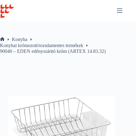
Skip
to
content
Konyha
Home
Konyhai krómozott/rozsdamentes termékek
90040 – EDEN edényszáritó króm (ARTEX 14.83.32)