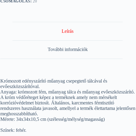
CSOMAGOLÁS:
20
Leírás
További információk
Krómozott edényszárító műanyag csepegtető tálcával és
evőeszközszárítóval.
Anyaga: krómozott fém, műanyag tálca és műanyag evőeszközszárító.
A króm védőréteget képez a terméknek amely nem mérsékelt
korrózióvédelmet biztosít. Általános, karcmentes fémtisztító
rendszeres használata javasolt, amellyel a termék élettartama jelentősen
meghosszabbítható.
Mérete: 34x34x10,5 cm (szélesség/mélység/magasság)
Színek: fehér.