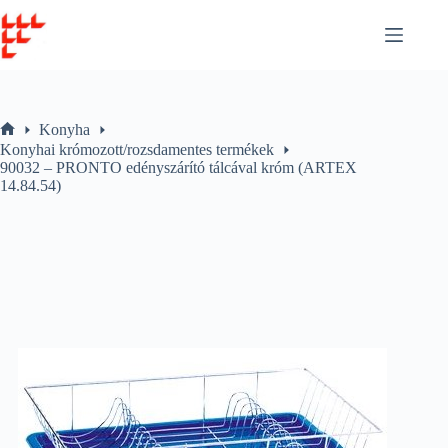
Skip
to
content
Konyha
Home
Konyhai krómozott/rozsdamentes termékek
90032 – PRONTO edényszárító tálcával króm (ARTEX
14.84.54)