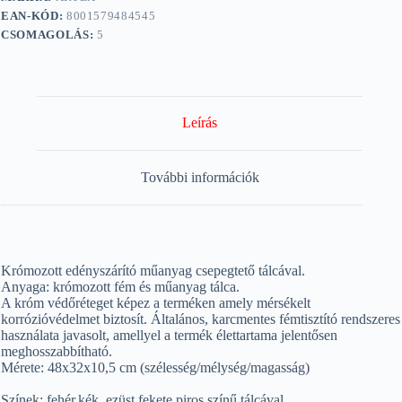
EAN-KÓD:
8001579484545
CSOMAGOLÁS:
5
Leírás
További információk
Krómozott edényszárító műanyag csepegtető tálcával.
Anyaga: krómozott fém és műanyag tálca.
A króm védőréteget képez a terméken amely mérsékelt
korrózióvédelmet biztosít. Általános, karcmentes fémtisztító rendszeres
használata javasolt, amellyel a termék élettartama jelentősen
meghosszabbítható.
Mérete: 48x32x10,5 cm (szélesség/mélység/magasság)
Színek: fehér,kék, ezüst,fekete,piros színű tálcával