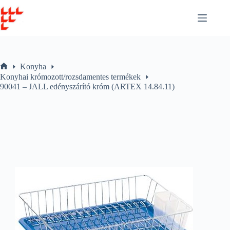
Skip
to
content
Konyha
Home
Konyhai krómozott/rozsdamentes termékek
90041 – JALL edényszárító króm (ARTEX 14.84.11)