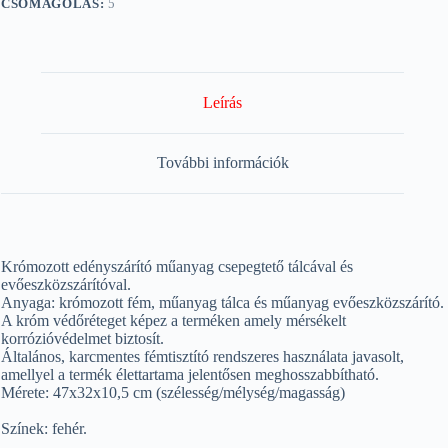
CSOMAGOLÁS:
5
Leírás
További információk
Krómozott edényszárító műanyag csepegtető tálcával és
evőeszközszárítóval.
Anyaga: krómozott fém, műanyag tálca és műanyag evőeszközszárító.
A króm védőréteget képez a terméken amely mérsékelt
korrózióvédelmet biztosít.
Általános, karcmentes fémtisztító rendszeres használata javasolt,
amellyel a termék élettartama jelentősen meghosszabbítható.
Mérete: 47x32x10,5 cm (szélesség/mélység/magasság)
Színek: fehér.