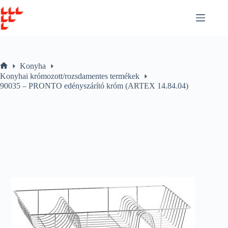
Skip
to
content
Konyha
Home
Konyhai krómozott/rozsdamentes termékek
90035 – PRONTO edényszárító króm (ARTEX 14.84.04)