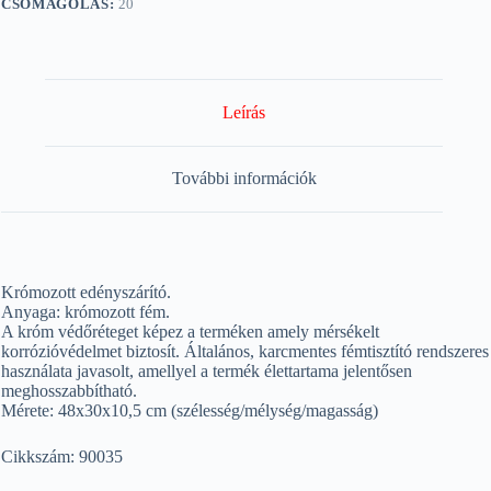
CSOMAGOLÁS:
20
Leírás
További információk
Krómozott edényszárító.
Anyaga: krómozott fém.
A króm védőréteget képez a terméken amely mérsékelt
korrózióvédelmet biztosít. Általános, karcmentes fémtisztító rendszeres
használata javasolt, amellyel a termék élettartama jelentősen
meghosszabbítható.
Mérete: 48x30x10,5 cm (szélesség/mélység/magasság)
Cikkszám: 90035