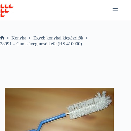
Skip
to
content
Konyha
Egyéb konyhai kiegészítők
Home
28991 – Cumisüvegmosó kefe (HS 410000)