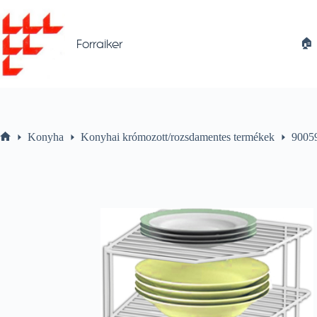
Skip
to
content
🏠︎
Forraiker
Konyha
Konyhai krómozott/rozsdamentes termékek
9005
Home