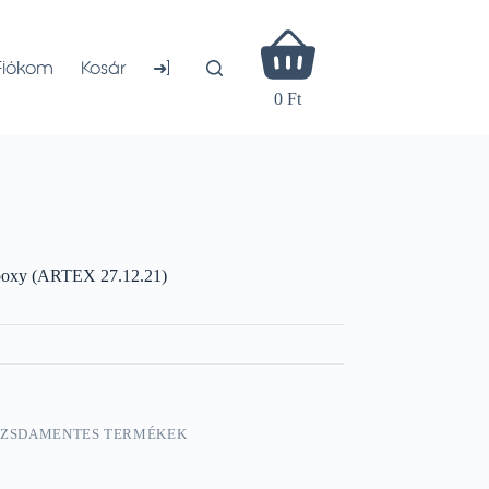
Shopping
cart
➜]
Fiókom
Kosár
0 Ft
poxy (ARTEX 27.12.21)
OZSDAMENTES TERMÉKEK