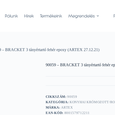
Rólunk
Hírek
Termékeink
Megrendelés
9 – BRACKET 3 tányértartó fehér epoxy (ARTEX 27.12.21)
90059 – BRACKET 3 tányértartó fehér e
CIKKSZÁM:
90059
KATEGÓRIA:
KONYHAI KRÓMOZOTT/R
MÁRKA:
ARTEX
EAN-KÓD:
8001579712211