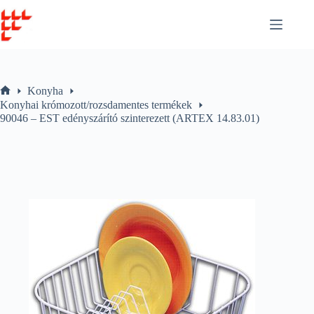
Skip
to
content
Konyha
Home
Konyhai krómozott/rozsdamentes termékek
90046 – EST edényszárító szinterezett (ARTEX 14.83.01)