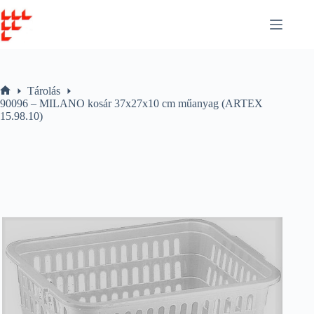
Skip
to
content
Tárolás
Home
90096 – MILANO kosár 37x27x10 cm műanyag (ARTEX
15.98.10)