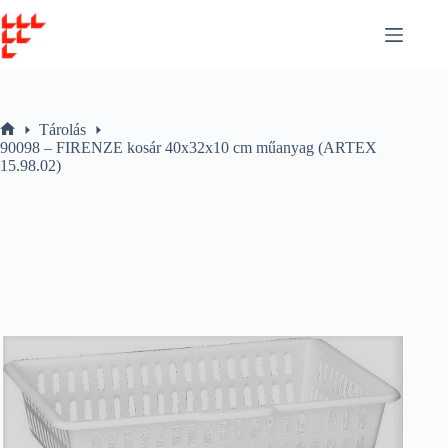
Skip
to
content
Tárolás
Home
90098 – FIRENZE kosár 40x32x10 cm műanyag (ARTEX
15.98.02)