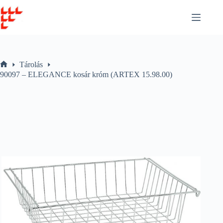
Skip
to
content
Tárolás
Home
90097 – ELEGANCE kosár króm (ARTEX 15.98.00)