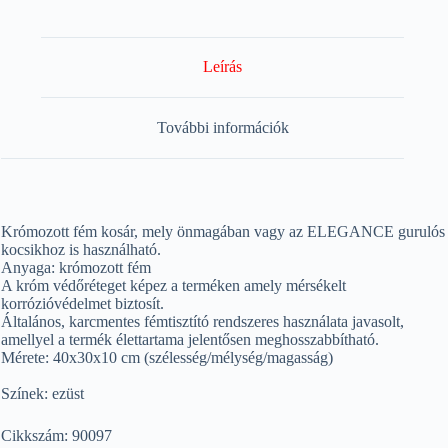
Leírás
További információk
Krómozott fém kosár, mely önmagában vagy az ELEGANCE gurulós
kocsikhoz is használható.
Anyaga: krómozott fém
A króm védőréteget képez a terméken amely mérsékelt
korrózióvédelmet biztosít.
Általános, karcmentes fémtisztító rendszeres használata javasolt,
amellyel a termék élettartama jelentősen meghosszabbítható.
Mérete: 40x30x10 cm (szélesség/mélység/magasság)
Színek: ezüst
Cikkszám: 90097