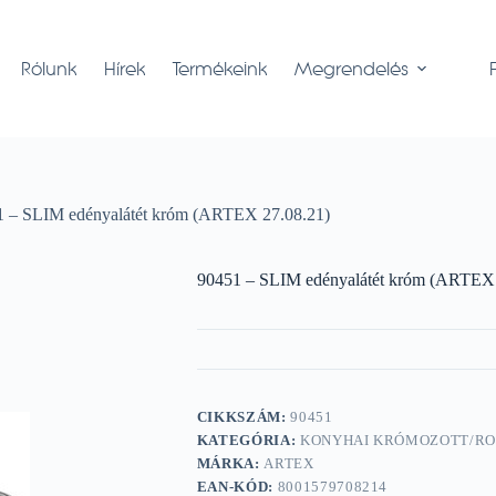
Rólunk
Hírek
Termékeink
Megrendelés
1 – SLIM edényalátét króm (ARTEX 27.08.21)
90451 – SLIM edényalátét króm (ARTEX 
CIKKSZÁM:
90451
KATEGÓRIA:
KONYHAI KRÓMOZOTT/R
MÁRKA:
ARTEX
EAN-KÓD:
8001579708214