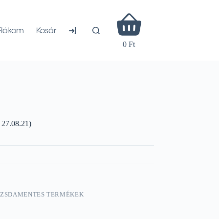
Shopping
cart
➜]
Fiókom
Kosár
0 Ft
27.08.21)
OZSDAMENTES TERMÉKEK