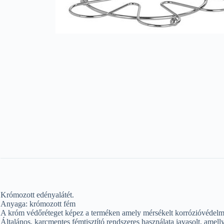
Krómozott edényalátét.
Anyaga: krómozott fém
A króm védőréteget képez a terméken amely mérsékelt korrózióvédelmet
Általános, karcmentes fémtisztító rendszeres használata javasolt, amell