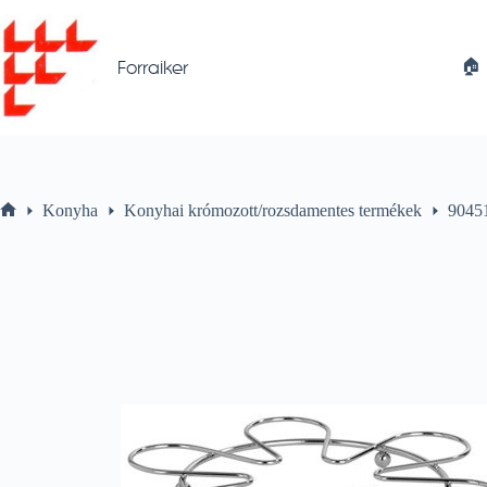
Skip
to
content
🏠︎
Forraiker
Konyha
Konyhai krómozott/rozsdamentes termékek
9045
Home