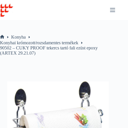
Skip
to
content
Konyha
Home
Konyhai krómozott/rozsdamentes termékek
90502 – CUKY PROOF tekercs tartó fali ezüst epoxy
(ARTEX 29.21.07)