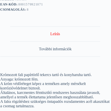
EAN-KÓD:
8001579921071
CSOMAGOLÁS:
8
Leírás
További információk
Krómozott fali papírtörlő tekercs tartó és konyharuha tartó.
Anyaga: krómozott fém.
A króm védőréteget képez a terméken amely mérsékelt
korrózióvédelmet biztosít.
Általános, karcmentes fémtisztító rendszeres használata javasolt,
amellyel a termék élettartama jelentősen meghosszabbítható.
A falra rögzítéshez szükséges öntapadós rozsdamentes acél akasztókat
a csomag tartalmazza.