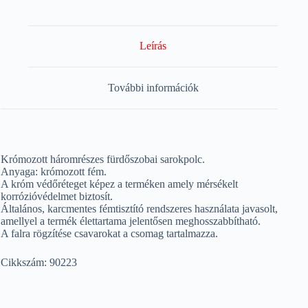
Leírás
További információk
Krómozott háromrészes fürdőszobai sarokpolc.
Anyaga: krómozott fém.
A króm védőréteget képez a terméken amely mérsékelt
korrózióvédelmet biztosít.
Általános, karcmentes fémtisztító rendszeres használata javasolt,
amellyel a termék élettartama jelentősen meghosszabbítható.
A falra rögzítése csavarokat a csomag tartalmazza.
Cikkszám: 90223