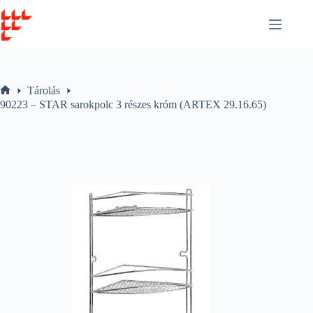
Skip
to
content
Tárolás
Home
90223 – STAR sarokpolc 3 részes króm (ARTEX 29.16.65)