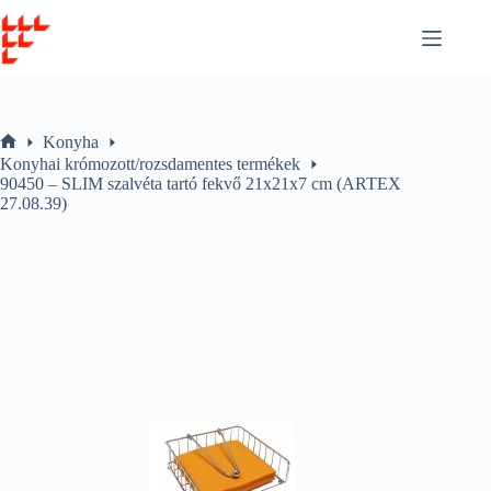
Skip
to
content
Konyha
Home
Konyhai krómozott/rozsdamentes termékek
90450 – SLIM szalvéta tartó fekvő 21x21x7 cm (ARTEX
27.08.39)