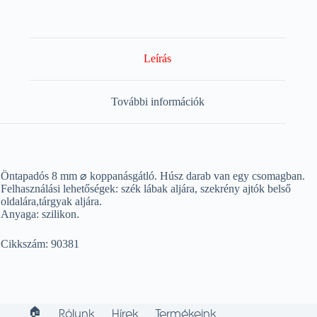
Leírás
További információk
Öntapadós 8 mm ⌀ koppanásgátló. Húsz darab van egy csomagban.
Felhasználási lehetőségek: szék lábak aljára, szekrény ajtók belső
oldalára,tárgyak aljára.
Anyaga: szilikon.
Cikkszám: 90381
🏠︎
Rólunk
Hírek
Termékeink