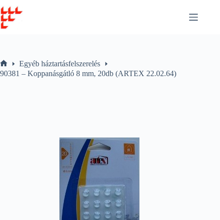
Skip
to
content
Egyéb háztartásfelszerelés
Home
90381 – Koppanásgátló 8 mm, 20db (ARTEX 22.02.64)