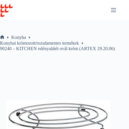
Skip
to
content
Konyha
Home
Konyhai krómozott/rozsdamentes termékek
90240 – KITCHEN edényalátét ovál króm (ARTEX 29.20.06)