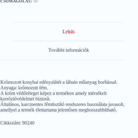
CSOMAGOLÁS:
10
Leírás
További információk
Krómozott konyhai edényalátét a lábain műanyag borítással.
Anyaga: krómozott fém.
A króm védőréteget képez a terméken amely mérsékelt
korrózióvédelmet biztosít.
Általános, karcmentes fémtisztító rendszeres használata javasolt,
amellyel a termék élettartama jelentősen meghosszabbítható.
Cikkszám: 90240