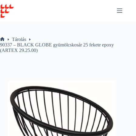
Skip
to
content
Tárolás
Home
90337 – BLACK GLOBE gyümölcskosár 25 fekete epoxy
(ARTEX 29.25.00)