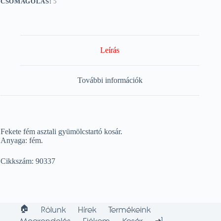
CSOMAGOLÁS:
5
Leírás
További információk
Fekete fém asztali gyümölcstartó kosár.
Anyaga: fém.
Cikkszám: 90337
🏠︎
Rólunk
Hírek
Termékeink
➜]
Megrendelés
Fiókom
Kosár