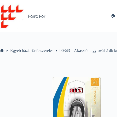
Skip
to
content
🏠︎
Forraiker
Egyéb háztartásfelszerelés
90343 – Akasztó nagy ovál 2 db
Home