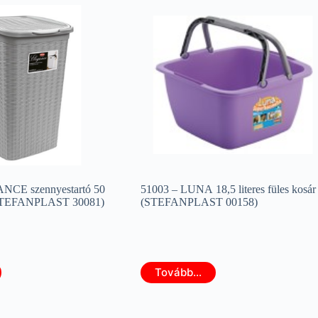
NCE szennyestartó 50
51003 – LUNA 18,5 literes füles kosár
 (STEFANPLAST 30081)
(STEFANPLAST 00158)
Tovább...