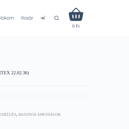
Shopping
cart
➜]
Fiókom
Kosár
0 Ft
ARTEX 22.02.36)
ZERELÉS
,
HASZNOS APRÓSÁGOK