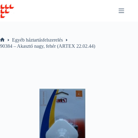
Skip
to
content
Egyéb háztartásfelszerelés
Home
90384 – Akasztó nagy, fehér (ARTEX 22.02.44)