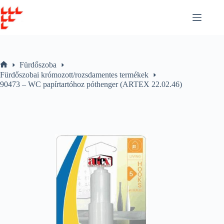
Skip
to
content
Fürdőszoba
Home
Fürdőszobai krómozott/rozsdamentes termékek
90473 – WC papírtartóhoz póthenger (ARTEX 22.02.46)