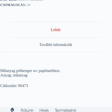
CSOMAGOLÁS:
20
Leírás
További információk
Műanyag póthenger wc papírtartóhoz.
Anyag: műanyag
Cikkszám: 90473
🏠︎
Rólunk
Hírek
Termékeink