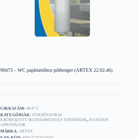
90473 – WC papírtartóhoz póthenger (ARTEX 22.02.46)
CIKKSZÁM:
90473
KATEGÓRIÁK:
FÜRDŐSZOBAI
KRÓMOZOTT/ROZSDAMENTES TERMÉKEK
,
HASZNOS
APRÓSÁGOK
MÁRKA:
ARTEX
EAN-KÓD:
8001579202460