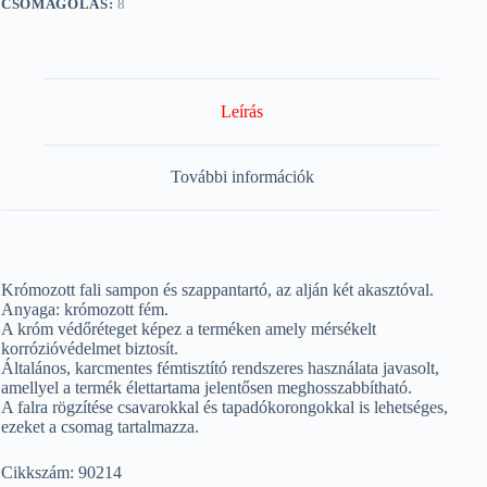
CSOMAGOLÁS:
8
Leírás
További információk
Krómozott fali sampon és szappantartó, az alján két akasztóval.
Anyaga: krómozott fém.
A króm védőréteget képez a terméken amely mérsékelt
korrózióvédelmet biztosít.
Általános, karcmentes fémtisztító rendszeres használata javasolt,
amellyel a termék élettartama jelentősen meghosszabbítható.
A falra rögzítése csavarokkal és tapadókorongokkal is lehetséges,
ezeket a csomag tartalmazza.
Cikkszám: 90214