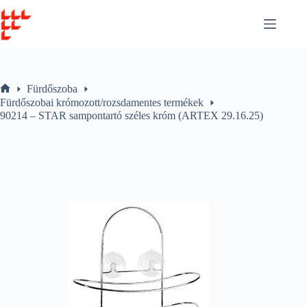
Skip
to
content
Fürdőszoba
Home
Fürdőszobai krómozott/rozsdamentes termékek
90214 – STAR sampontartó széles króm (ARTEX 29.16.25)