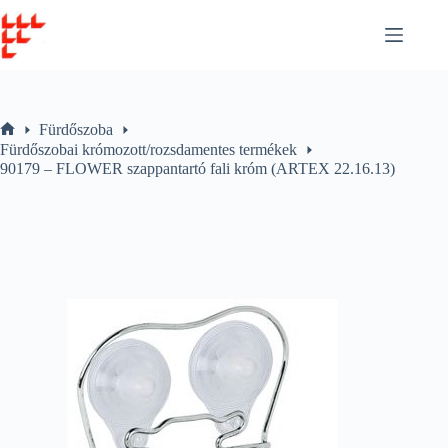
Skip
to
content
Fürdőszoba
Home
Fürdőszobai krómozott/rozsdamentes termékek
90179 – FLOWER szappantartó fali króm (ARTEX 22.16.13)