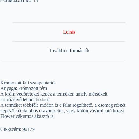
CSOMAGOLÁS:
10
Leírás
További információk
Krómozott fali szappantartó.
Anyaga: krómozott fém
A króm védőréteget képez a terméken amely mérsékelt
korrózióvédelmet biztosít.
A terméket többféle módon is a falra rögzíthető, a csomag részét
képező két darabos csavarszettel, vagy külön vásárolható hozzá
Flower vákumos akasztó is.
Cikkszám: 90179