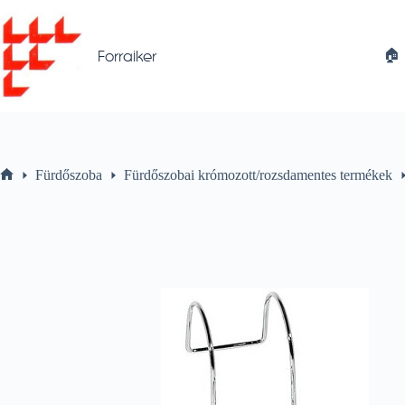
Skip
to
content
🏠︎
Forraiker
Fürdőszoba
Fürdőszobai krómozott/rozsdamentes termékek
Home