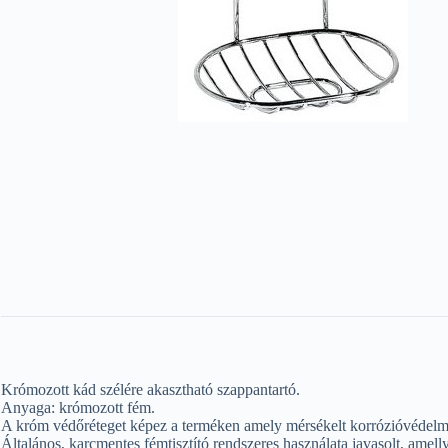
Krómozott kád szélére akasztható szappantartó.
Anyaga: krómozott fém.
A króm védőréteget képez a terméken amely mérsékelt korrózióvédelmet
Általános, karcmentes fémtisztító rendszeres használata javasolt, amell