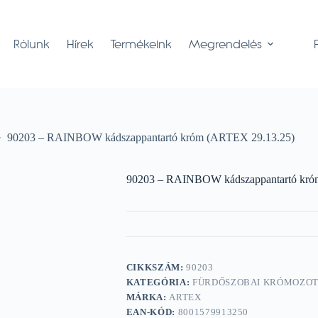
Rólunk
Hírek
Termékeink
Megrendelés
90203 – RAINBOW kádszappantartó króm (ARTEX 29.13.25)
90203 – RAINBOW kádszappantartó kró
CIKKSZÁM:
90203
KATEGÓRIA:
FÜRDŐSZOBAI KRÓMOZO
MÁRKA:
ARTEX
EAN-KÓD:
8001579913250