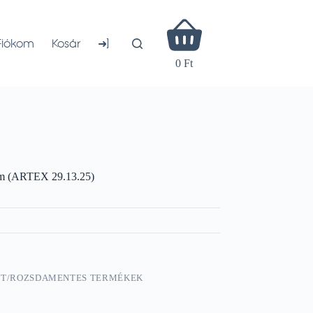
Shopping
cart
➜]
Fiókom
Kosár
0 Ft
m (ARTEX 29.13.25)
TT/ROZSDAMENTES TERMÉKEK