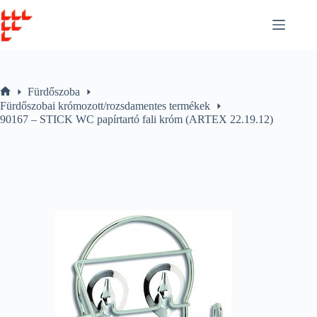
Skip
to
content
Fürdőszoba
Home
Fürdőszobai krómozott/rozsdamentes termékek
90167 – STICK WC papírtartó fali króm (ARTEX 22.19.12)