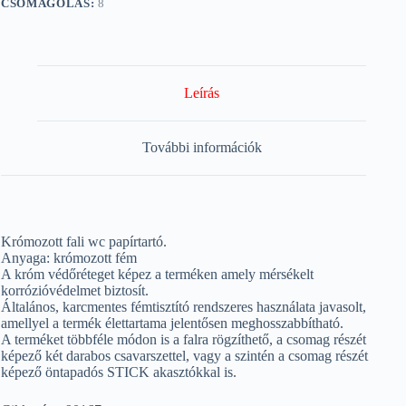
CSOMAGOLÁS:
8
Leírás
További információk
Krómozott fali wc papírtartó.
Anyaga: krómozott fém
A króm védőréteget képez a terméken amely mérsékelt
korrózióvédelmet biztosít.
Általános, karcmentes fémtisztító rendszeres használata javasolt,
amellyel a termék élettartama jelentősen meghosszabbítható.
A terméket többféle módon is a falra rögzíthető, a csomag részét
képező két darabos csavarszettel, vagy a szintén a csomag részét
képező öntapadós STICK akasztókkal is.