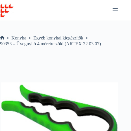
Skip
to
content
Konyha
Egyéb konyhai kiegészítők
Home
90353 – Üvegnyitó 4 méretre zöld (ARTEX 22.03.07)