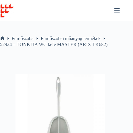
Skip
to
content
Fürdőszoba
Fürdőszobai műanyag termékek
Home
52924 – TONKITA WC kefe MASTER (ARIX TK682)