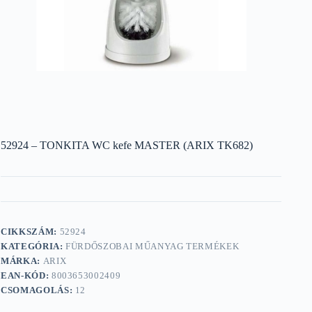
52924 – TONKITA WC kefe MASTER (ARIX TK682)
CIKKSZÁM:
52924
KATEGÓRIA:
FÜRDŐSZOBAI MŰANYAG TERMÉKEK
MÁRKA:
ARIX
EAN-KÓD:
8003653002409
CSOMAGOLÁS:
12