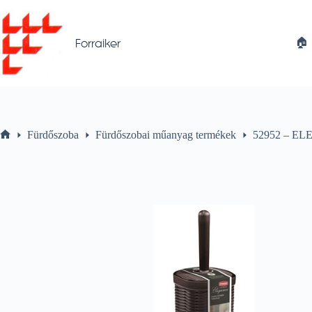
Skip
to
content
🏠︎
Forraiker
Fürdőszoba
Fürdőszobai műanyag termékek
52952 – EL
Home