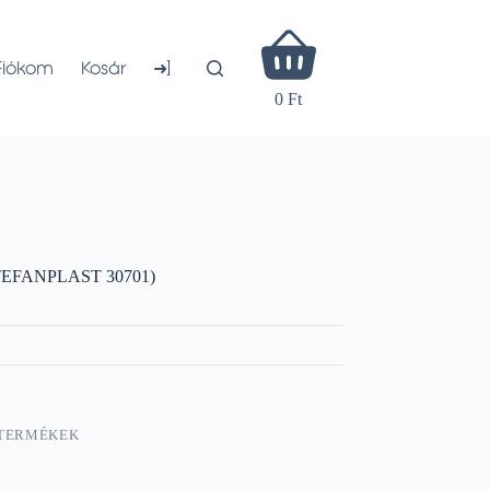
Shopping
cart
➜]
Fiókom
Kosár
0 Ft
STEFANPLAST 30701)
 TERMÉKEK