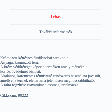
Leírás
További információk
Krómozott kétrészes fürdőszobai sarokpolc.
Anyaga: krómozott fém.
A króm védőréteget képez a terméken amely mérsékelt
korrózióvédelmet biztosít.
Általános, karcmentes fémtisztító rendszeres használata javasolt,
amellyel a termék élettartama jelentősen meghosszabbítható.
A falra rögzítése csavarokat a csomag tartalmazza.
Cikkszám: 90222