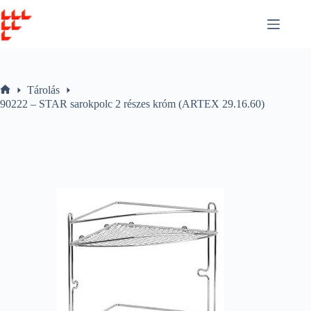
Skip
to
content
Tárolás
Home
90222 – STAR sarokpolc 2 részes króm (ARTEX 29.16.60)