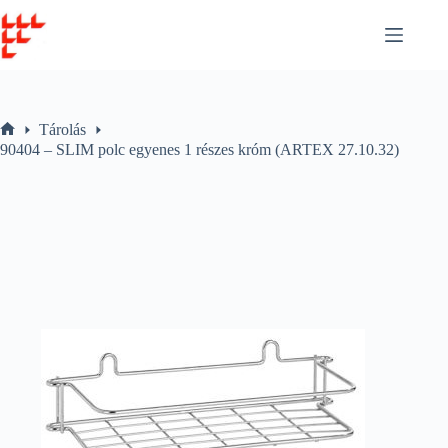
Skip
to
content
Tárolás
Home
90404 – SLIM polc egyenes 1 részes króm (ARTEX 27.10.32)