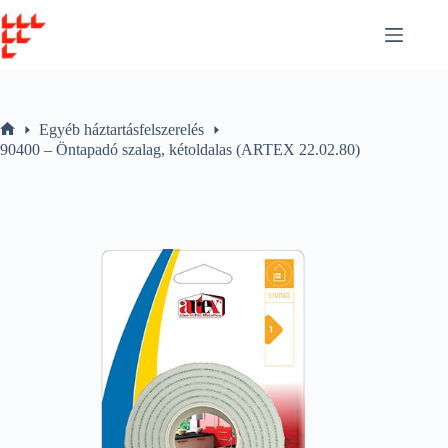
Skip
to
content
Egyéb háztartásfelszerelés
Home
90400 – Öntapadó szalag, kétoldalas (ARTEX 22.02.80)