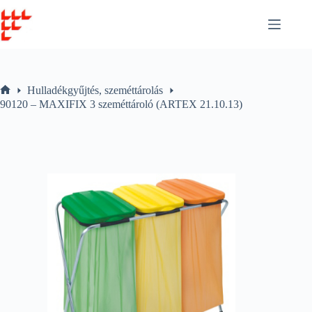
Skip
to
content
Hulladékgyűjtés, szeméttárolás
Home
90120 – MAXIFIX 3 szeméttároló (ARTEX 21.10.13)