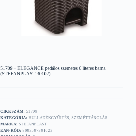
51709 – ELEGANCE pedálos szemetes 6 literes barna
(STEFANPLAST 30102)
CIKKSZÁM:
51709
KATEGÓRIA:
HULLADÉKGYŰJTÉS, SZEMÉTTÁROLÁS
MÁRKA:
STEFANPLAST
EAN-KÓD:
8003507301023