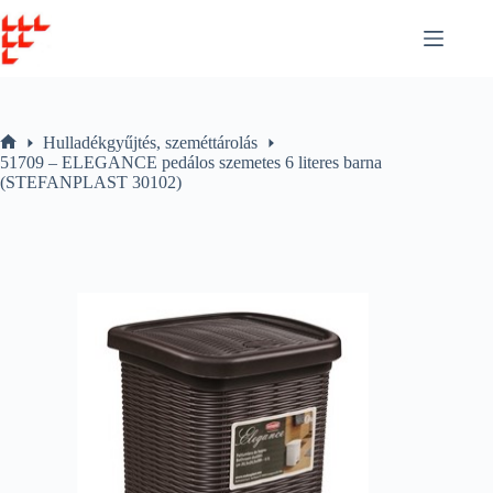
Skip
to
content
Hulladékgyűjtés, szeméttárolás
Home
51709 – ELEGANCE pedálos szemetes 6 literes barna
(STEFANPLAST 30102)