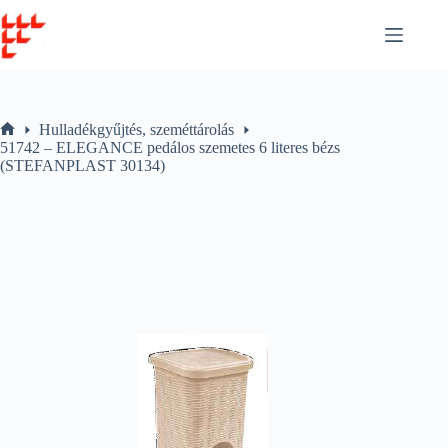
Skip
to
content
Hulladékgyűjtés, szeméttárolás
Home
51742 – ELEGANCE pedálos szemetes 6 literes bézs
(STEFANPLAST 30134)