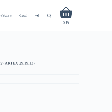
Shopping
cart
➜]
Fiókom
Kosár
0 Ft
oxy (ARTEX 29.19.13)