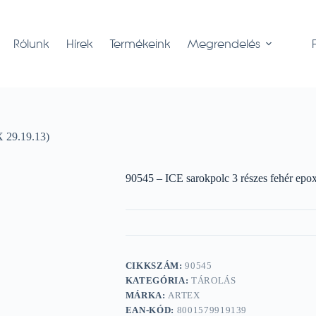
Rólunk
Hírek
Termékeink
Megrendelés
X 29.19.13)
90545 – ICE sarokpolc 3 részes fehér ep
CIKKSZÁM:
90545
KATEGÓRIA:
TÁROLÁS
MÁRKA:
ARTEX
EAN-KÓD:
8001579919139