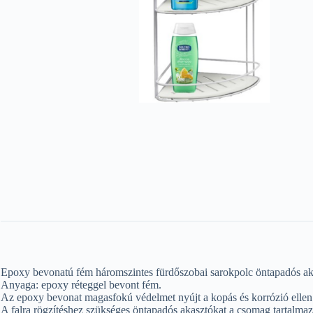
Epoxy bevonatú fém háromszintes fürdőszobai sarokpolc öntapadós aka
Anyaga: epoxy réteggel bevont fém.
Az epoxy bevonat magasfokú védelmet nyújt a kopás és korrózió ellen
A falra rögzítéshez szükséges öntapadós akasztókat a csomag tartalmaz