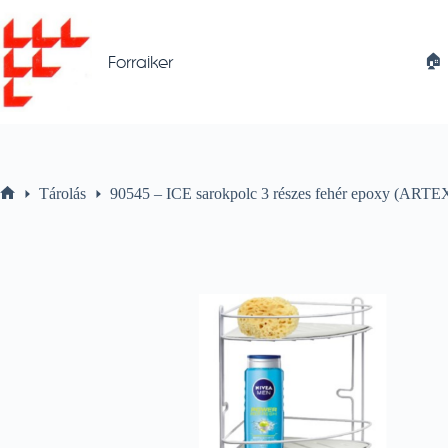
Skip
to
content
🏠︎
Forraiker
Tárolás
90545 – ICE sarokpolc 3 részes fehér epoxy (ARTE
Home