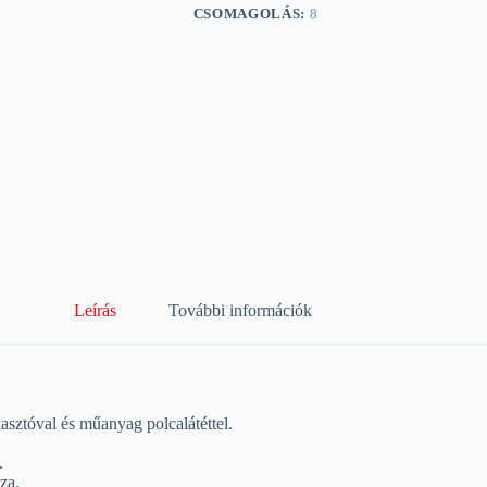
CSOMAGOLÁS:
8
Leírás
További információk
sztóval és műanyag polcalátéttel.
.
za.