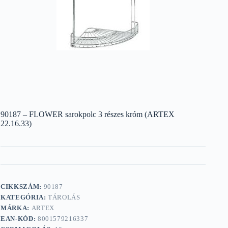
90187 – FLOWER sarokpolc 3 részes króm (ARTEX
22.16.33)
CIKKSZÁM:
90187
KATEGÓRIA:
TÁROLÁS
MÁRKA:
ARTEX
EAN-KÓD:
8001579216337