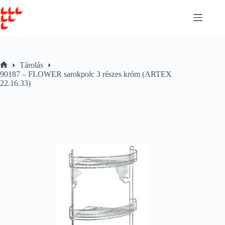
Skip
to
content
Tárolás
Home
90187 – FLOWER sarokpolc 3 részes króm (ARTEX
22.16.33)