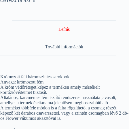
CSOMAGOLÁS:
10
Leírás
További információk
Krómozott fali háromszintes sarokpolc.
Anyaga: krómozott fém
A króm védőréteget képez a terméken amely mérsékelt
korrózióvédelmet biztosít.
Általános, karcmentes fémtisztító rendszeres használata javasolt,
amellyel a termék élettartama jelentősen meghosszabbítható.
A terméket többféle módon is a falra rögzíthető, a csomag részét
képező két darabos csavarszettel, vagy a szintén csomagban lévő 2 db-
os Flower vákumos akasztóval is.