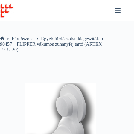
Skip
to
content
Fürdőszoba
Egyéb fürdőszobai kiegészítők
Home
90457 – FLIPPER vákumos zuhanyfej tartó (ARTEX
19.32.20)