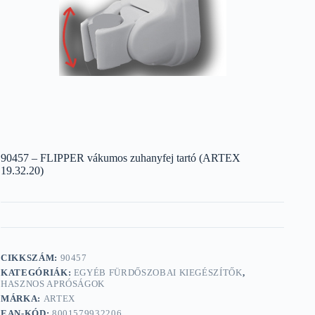
90457 – FLIPPER vákumos zuhanyfej tartó (ARTEX
19.32.20)
CIKKSZÁM:
90457
KATEGÓRIÁK:
EGYÉB FÜRDŐSZOBAI KIEGÉSZÍTŐK
,
HASZNOS APRÓSÁGOK
MÁRKA:
ARTEX
EAN-KÓD:
8001579932206