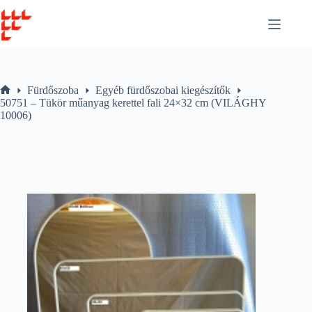
Skip
to
content
Fürdőszoba
Egyéb fürdőszobai kiegészítők
Home
50751 – Tükör műanyag kerettel fali 24×32 cm (VILÁGHY
10006)