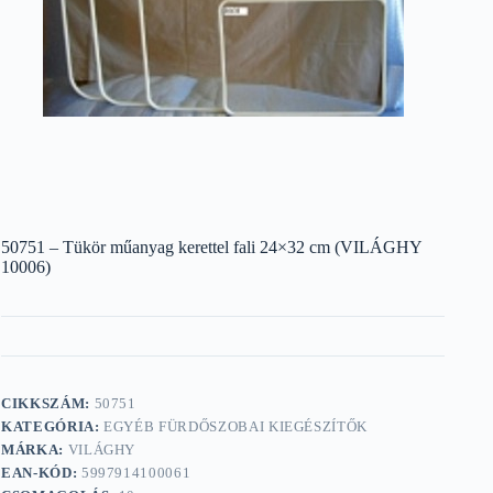
50751 – Tükör műanyag kerettel fali 24×32 cm (VILÁGHY
10006)
CIKKSZÁM:
50751
KATEGÓRIA:
EGYÉB FÜRDŐSZOBAI KIEGÉSZÍTŐK
MÁRKA:
VILÁGHY
EAN-KÓD:
5997914100061