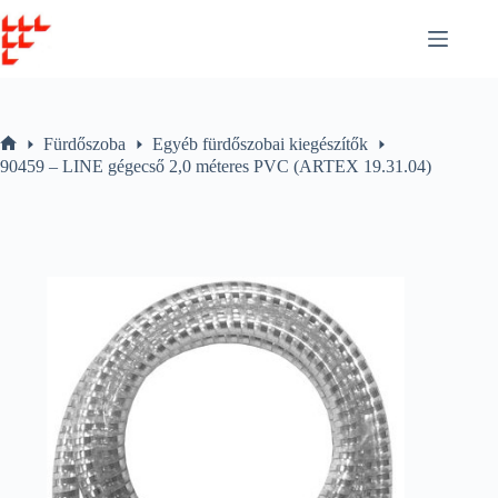
Skip
to
content
Fürdőszoba
Egyéb fürdőszobai kiegészítők
Home
90459 – LINE gégecső 2,0 méteres PVC (ARTEX 19.31.04)