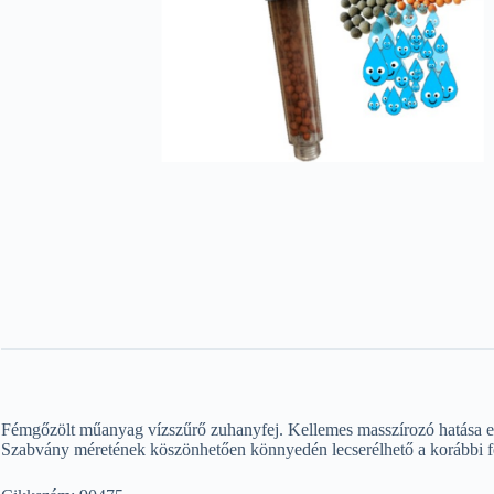
Fémgőzölt műanyag vízszűrő zuhanyfej. Kellemes masszírozó hatása ellaz
Szabvány méretének köszönhetően könnyedén lecserélhető a korábbi fe