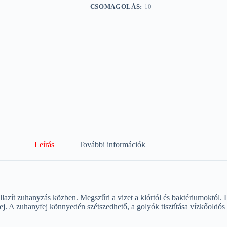
CSOMAGOLÁS:
10
Leírás
További információk
ít zuhanyzás közben. Megszűri a vizet a klórtól és baktériumoktól. Let
j. A zuhanyfej könnyedén szétszedhető, a golyók tisztítása vízkőoldó