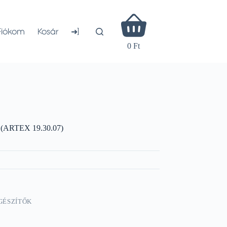
Shopping
cart
➜]
Fiókom
Kosár
0 Ft
l (ARTEX 19.30.07)
GÉSZÍTŐK