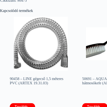
Cikkszám: 90475
Kapcsolódó termékek
90458 – LINE gégecső 1,5 méteres
50691 – AQU
PVC (ARTEX 19.31.03)
hátmosókefe (A
Tovább...
Tovább...