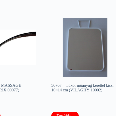
A MASSAGE
50767 – Tükör műanyag kerettel kicsi
RIX 00977)
10×14 cm (VILÁGHY 10002)
Tovább...