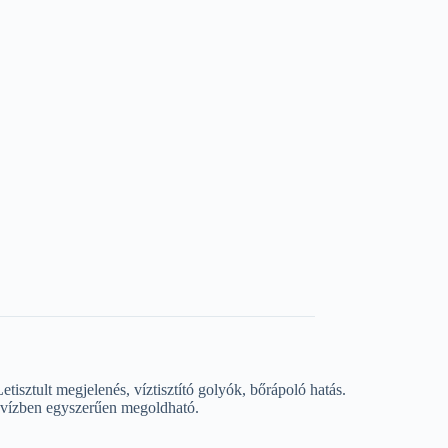
isztult megjelenés, víztisztító golyók, bőrápoló hatás.
s vízben egyszerűen megoldható.