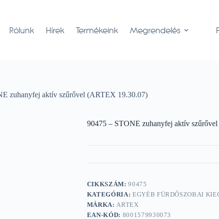
Rólunk
Hírek
Termékeink
Megrendelés
E zuhanyfej aktív szűrővel (ARTEX 19.30.07)
90475 – STONE zuhanyfej aktív szűrőve
CIKKSZÁM:
90475
KATEGÓRIA:
EGYÉB FÜRDŐSZOBAI KIE
MÁRKA:
ARTEX
EAN-KÓD:
8001579930073