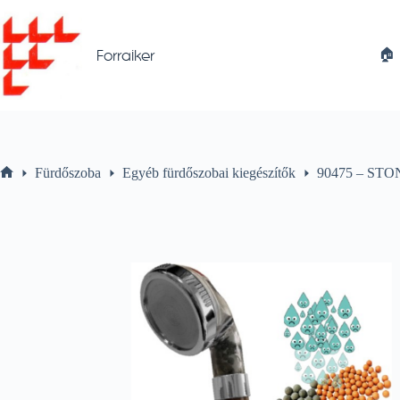
Skip
to
content
🏠︎
Forraiker
Fürdőszoba
Egyéb fürdőszobai kiegészítők
90475 – STON
Home