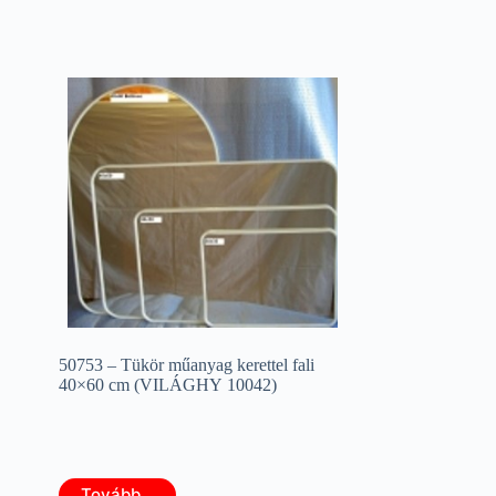
50753 – Tükör műanyag kerettel fali
40×60 cm (VILÁGHY 10042)
Tovább...