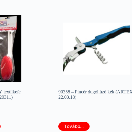
textilkefe
90358 – Pincér dugóhúzó kék (ARTE
0311)
22.03.18)
Tovább...