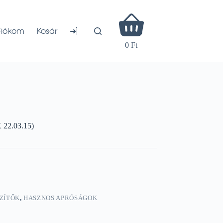
Shopping
cart
➜]
Fiókom
Kosár
0 Ft
 22.03.15)
ZÍTŐK
,
HASZNOS APRÓSÁGOK