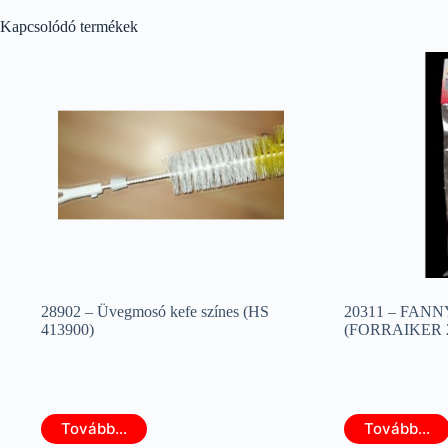
Kapcsolódó termékek
28902 – Üvegmosó kefe színes (HS
20311 – FANNY 
413900)
(FORRAIKER 2
Tovább...
Tovább...