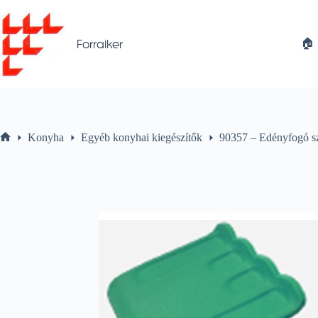
Skip
to
content
🏠︎
Forraiker
Konyha
Egyéb konyhai kiegészítők
90357 – Edényfogó s
Home