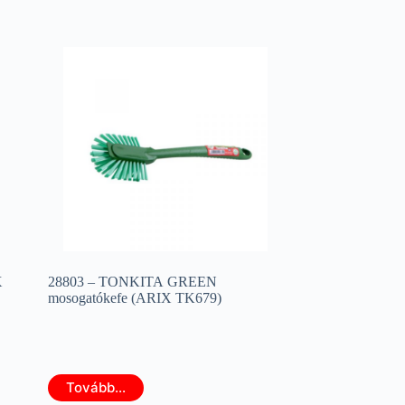
X
28803 – TONKITA GREEN
mosogatókefe (ARIX TK679)
Tovább...