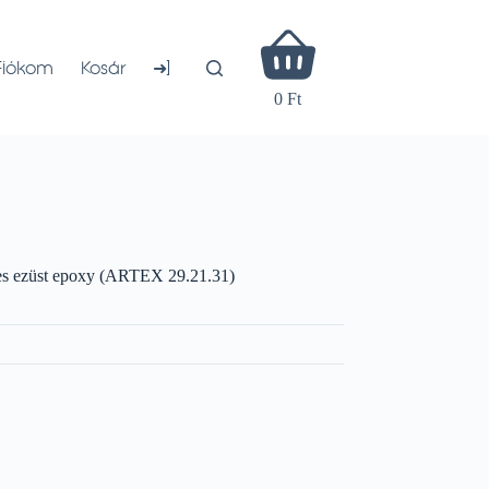
Shopping
cart
➜]
Fiókom
Kosár
0 Ft
s ezüst epoxy (ARTEX 29.21.31)