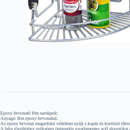
Epoxy bevonatú fém sarokpolc.
Anyaga: fém epoxy bevonattal.
Az epoxy bevonat magasfokú védelmet nyújt a kopás és korrózió ellen
A falra rögzítéshez szükséges öntapadós rozsdamentes acél akasztókat 