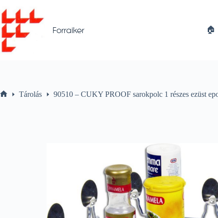
Skip
to
content
🏠︎
Forraiker
Tárolás
90510 – CUKY PROOF sarokpolc 1 részes ezüst e
Home