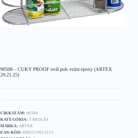
90508 – CUKY PROOF ovál polc ezüst epoxy (ARTEX
29.21.25)
CIKKSZÁM:
90508
KATEGÓRIA:
TÁROLÁS
MÁRKA:
ARTEX
EAN-KÓD:
8001579921255