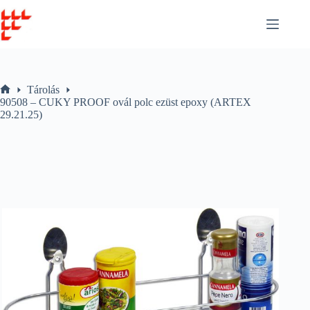
Skip
to
content
Tárolás
Home
90508 – CUKY PROOF ovál polc ezüst epoxy (ARTEX
29.21.25)