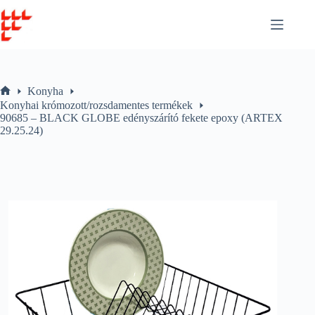
Skip
to
content
Konyha
Home
Konyhai krómozott/rozsdamentes termékek
90685 – BLACK GLOBE edényszárító fekete epoxy (ARTEX
29.25.24)